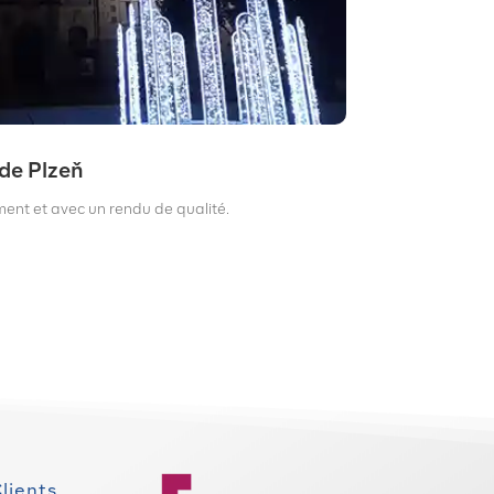
de Plzeň
ment et avec un rendu de qualité.
lients