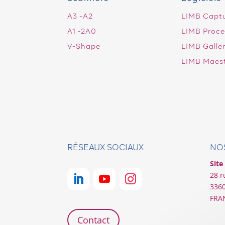
A3 -A2
LIMB Capt
A1 -2A0
LIMB Proce
V-Shape
LIMB Galle
LIMB Maes
RÉSEAUX SOCIAUX
NOS
Site
28 r
336
FRA
Contact