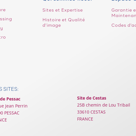
ure
Sites et Expertise
Garantie e
Maintena
ssing
Histoire et Qualité
d’image
Codes d’ac
ry
tro
 SITES:
Site de Cestas
 de Pessac
25B chemin de Lou Tribail
ue Jean Perrin
33610 CESTAS
00 PESSAC
FRANCE
NCE