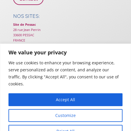
NOS SITES:
Site de Pessac
28 rue Jean Perrin
33600 PESSAC
FRANCE
Site de Cestas
We value your privacy
25B chemin de Lou Tribail
33610 CESTAS
We use cookies to enhance your browsing experience,
FRANCE
serve personalized ads or content, and analyze our
Site de Toulouse
traffic. By clicking "Accept All", you consent to our use of
116 Rte d’Espagne – TWIGA
cookies.
31100 TOULOUSE
FRANCE
Accept All
Customize
Mentions légales
–
Politique de Confidentialité