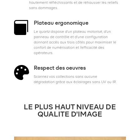
hautement réfléchissants et de réhausser les reliefs
sans dommages.

Plateau ergonomique
Le quartz dispose d’un plateau motorisé, d’un
panneau de contrôle et d’une configuration
donnant accès aux trois côtés pour maximiser le
confort de numérisation et l’efficacité des
opérateurs.

Respect des oeuvres
Scannez vos collections sans aucune
dégradation grâce aux éclairages sans UV ou IR.
LE PLUS HAUT NIVEAU DE
QUALITE D'IMAGE