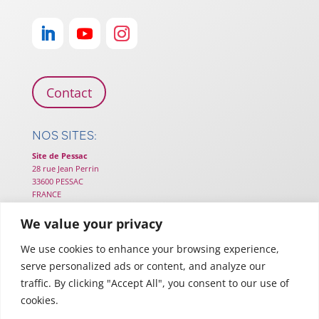
Contact
NOS SITES:
Site de Pessac
28 rue Jean Perrin
33600 PESSAC
FRANCE
Site de Cestas
We value your privacy
25B chemin de Lou Tribail
33610 CESTAS
We use cookies to enhance your browsing experience,
FRANCE
serve personalized ads or content, and analyze our
Site de Toulouse
traffic. By clicking "Accept All", you consent to our use of
116 Rte d’Espagne – TWIGA
cookies.
31100 TOULOUSE
FRANCE